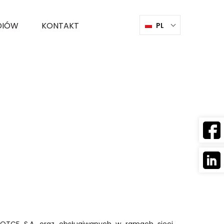
DIÓW
KONTAKT
PL
 OTCF S.A. oraz obsługiwanych w ramach sieci