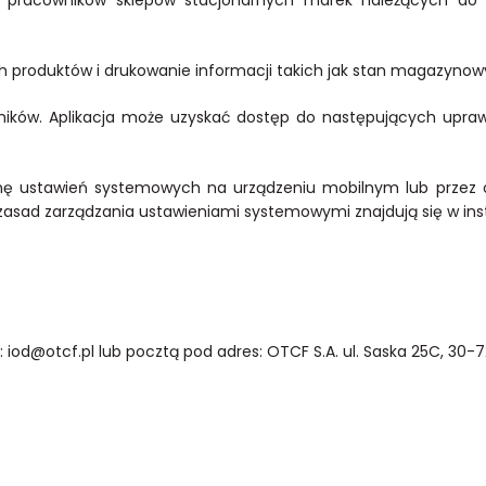
 produktów i drukowanie informacji takich jak stan magazynowy
wników. Aplikacja może uzyskać dostęp do następujących upra
nę ustawień systemowych na urządzeniu mobilnym lub przez od
sad zarządzania ustawieniami systemowymi znajdują się w instr
iod@otcf.pl lub pocztą pod adres: OTCF S.A. ul. Saska 25C, 30-7