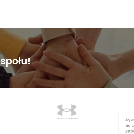
społu!
Używa
nie 
usta