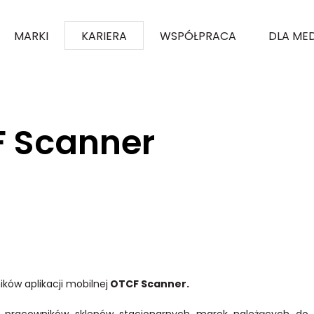
MARKI
KARIERA
WSPÓŁPRACA
DLA ME
F Scanner
ków aplikacji mobilnej
OTCF Scanner.
a pracowników sklepów stacjonarnych marek należących do