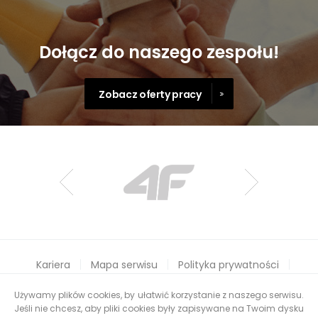
Dołącz do naszego zespołu!
Zobacz oferty pracy
Kariera
Mapa serwisu
Polityka prywatności
Dla akcjonariuszy
Obowiązki raportowe
Aplikacja OTCF Scanner
Zgłoś naruszenie
Używamy plików cookies, by ułatwić korzystanie z naszego serwisu.
Jeśli nie chcesz, aby pliki cookies były zapisywane na Twoim dysku