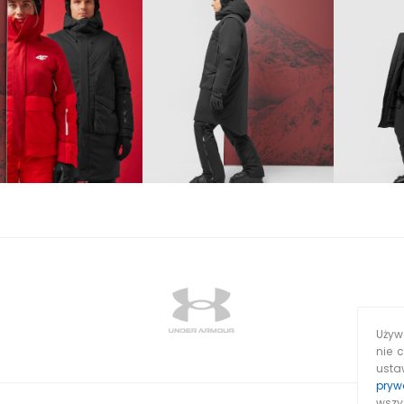
Używa
nie 
usta
pryw
wszy