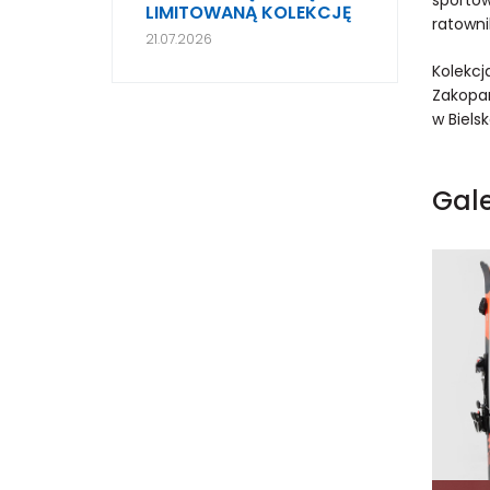
LIMITOWANĄ KOLEKCJĘ
ratowni
21.07.2026
Kolekcj
Zakopan
w Bielsk
Gale