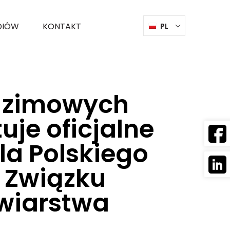
DIÓW
KONTAKT
PL
ntuje oficjalne repliki kolekcji zaprojektowanej dla
w zimowych
uje oficjalne
dla Polskiego
o Związku
żwiarstwa