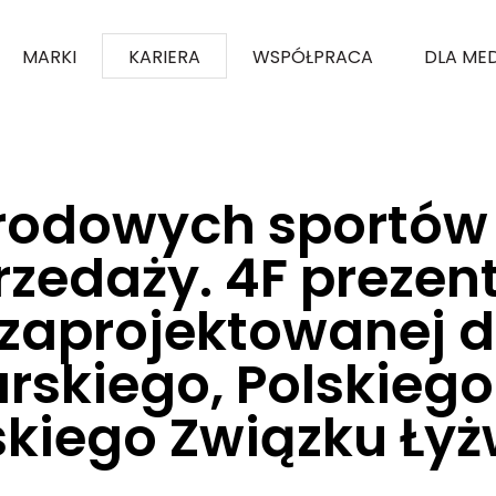
MARKI
KARIERA
WSPÓŁPRACA
DLA ME
Stroje Kadr Narodowych sportów zimowych dostępne w sprzedaży. 4F preze
u i Polskiego Związku Łyżwiarstwa Szybkiego
arodowych sportó
zedaży. 4F prezent
i zaprojektowanej 
rskiego, Polskieg
lskiego Związku Ły