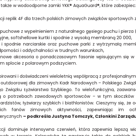
 także w wodoodporne zamki YKK® AquaGuard®, które zabezpiecza
cji replik 4F dla trzech polskich zimowych związków sportowych zn
i puchowe z wypełnieniem z naturalnego gęsiego puchu i pierza 
yjne, softshellowe kurtki i spodnie z wysoką membraną 20 000,
i i spodnie narciarskie oraz puchowe parki z wytrzymałą me
orności i oddychalności w trudnych warunkach,
ninowe akcesoria o ponadczasowym fasonie wpisującym się w
ym splocie z polarowym podszyciem.
pirowani i doświadczeni wieloletnią współpracą z profesjonaln
 outdoorowej dla zimowych Kadr Narodowych – Polskiego Związku
go Związku Łyżwiarstwa Szybkiego. To wielofunkcyjna, zaawan
ą o potrzebach zawodowych sportowców – w tym skoczków narc
rdzistów, łyżwiarzy szybkich i biathlonistów. Cieszymy się, że
tkich fanów zimowych aktywności, zapewniając im 
erycznych
– podkreśla Justyna Tomczyk, Członkini Zarządu 
kcji dominuje intensywna czerwień, która zapewnia lepszą w
wych w terenie. Kolorystyka ta nawiązuje także do polskich 