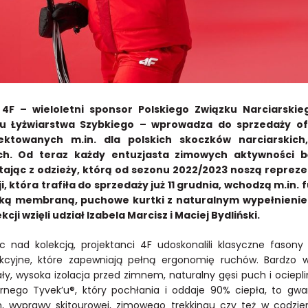
4F – wieloletni sponsor Polskiego Związku Narciarskieg
u Łyżwiarstwa Szybkiego – wprowadza do sprzedaży oficj
ektowanych m.in. dla polskich skoczków narciarskich,
ch. Od teraz każdy entuzjasta zimowych aktywności bę
tając z odzieży, którą od sezonu 2022/2023 noszą reprezen
i, która trafiła do sprzedaży już 11 grudnia, wchodzą m.in.
ką membraną, puchowe kurtki z naturalnym wypełnieniem 
kcji wzięli udział Izabela Marcisz i Maciej Bydliński.
c nad kolekcją, projektanci 4F udoskonalili klasyczne faso
ukcyjne, które zapewniają pełną ergonomię ruchów. Bardzo
ły, wysoka izolacja przed zimnem, naturalny gęsi puch i ociepl
brnego Tyvek’u®, który pochłania i oddaje 90% ciepła, to gw
h, wyprawy skitourowej, zimowego trekkingu czy też w codz