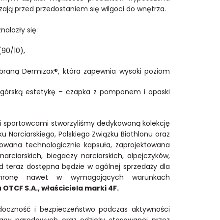
ją przed przedostaniem się wilgoci do wnętrza.
alazły się:
(90/10),
mbraną Dermizax®, która zapewnia wysoki poziom
 górską estetykę – czapka z pomponem i opaski
ymi sportowcami stworzyliśmy dedykowaną kolekcję
 Narciarskiego, Polskiego Związku Biathlonu oraz
sowana technologicznie kapsuła, zaprojektowana
iarskich, biegaczy narciarskich, alpejczyków,
 od teraz dostępna będzie w ogólnej sprzedaży dla
ochronę nawet w wymagających warunkach
OTCF S.A., właściciela marki 4F.
idoczność i bezpieczeństwo podczas aktywności
barw narodowych oraz odzieży stosowanej przez