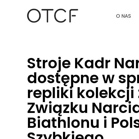
O NAS
Strona główna
Dla mediów
Informacje prasowe
Polskiego Związku Narciarskiego, Polskiego Związku Biathlon
Stroje Kadr N
dostępne w spr
repliki kolekcj
Związku Narcia
Biathlonu i Po
Szybkiego