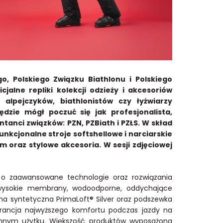
o, Polskiego Związku Biathlonu i Polskiego
alne repliki kolekcji odzieży i akcesoriów
 alpejczyków, biathlonistów czy łyżwiarzy
dzie mógł poczuć się jak profesjonalista,
tanci związków: PZN, PZBiath i PZŁS. W skład
 funkcjonalne stroje softshellowe i narciarskie
oraz stylowe akcesoria. W sesji zdjęciowej
ny o zaawansowane technologie oraz rozwiązania
 wysokie membrany, wodoodporne, oddychające
ina syntetyczna PrimaLoft® Silver oraz podszewka
arancja najwyższego komfortu podczas jazdy na
iennym użytku. Większość produktów wyposażona