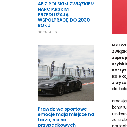
4F Z POLSKIM ZWIĄZKIEM
NARCIARSKIM
PRZEDŁUŻAJĄ
WSPÓŁPRACĘ DO 2030
ROKU
06.08.2026
Marka 
Związk
zaproj
szybki
korzys
kolekcj
z wyso
do kole
Pracują
konstr
Prawdziwe sportowe
materia
emocje mają miejsce na
torze, nie na
ze sre
przypadkowych
nartac