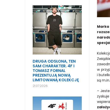
Marka 
rozsze
narodo
specja
Kolekcj
Związki
DRUGA ODSŁONA, TEN
zawodn
SAM CHARAKTER. 4F I
w przyp
TOMASZ FORNAL
PREZENTUJĄ NOWĄ
i butel
LIMITOWANĄ KOLEKCJĘ
są m.in
21.07.2026
– Jeste
zyskuj
wspier
założyc