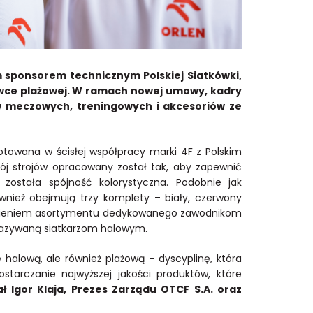
 sponsorem technicznym Polskiej Siatkówki,
kówce plażowej. W ramach nowej umowy, kadry
w meczowych, treningowych i akcesoriów ze
otowana w ścisłej współpracy marki 4F z Polskim
Krój strojów opracowany został tak, aby zapewnić
stała spójność kolorystyczna. Podobnie jak
wnież obejmują trzy komplety – biały, czerwony
pełnieniem asortymentu dedykowanego zawodnikom
zekazywaną siatkarzom halowym.
halową, ale również plażową – dyscyplinę, która
tarczanie najwyższej jakości produktów, które
ł Igor Klaja, Prezes Zarządu OTCF S.A. oraz