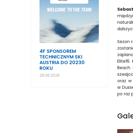
Sebast
między
natural
dalszyc
Sezon r
zostan
4F SPONSOREM
zaplano
TECHNICZNYM SKI
Elite16
AUSTRIA DO 20230
ROKU
Beach 
szwajca
26.06.2026
oraz w 
w Dusse
po raz 
Gale