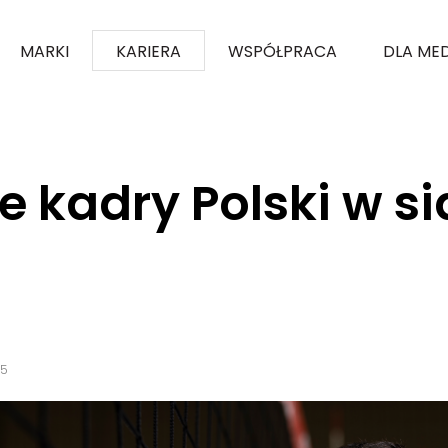
MARKI
KARIERA
WSPÓŁPRACA
DLA ME
4F ubierze także kadry Polski w siatkówce plażowej
że kadry Polski w s
25