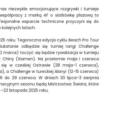
s niezwykle emocjonujące rozgrywki i turnieje
 współpracy z marką 4F o siatkówkę plażową to
ofesjonalne wsparcie techniczne przyczyni się do
kolejnych latach.
25 roku. Tegoroczna edycja cyklu Beach Pro Tour
katanie odbędzie się turniej rangi Challenge
marce) toczyć się będzie rywalizacja w turnieju
oraz Chiny (Xiamen). Na przełomie maja i czerwca
 się w czeskiej Ostrawie (28 maja–1 czerwca),
), a Challenge w tureckiej Alanyi (12-15 czerwca)
26 do 29 czerwca. W dniach 30 lipca–3 sierpnia
nacyjnym sezonu będą Mistrzostwa Świata, które
14–23 listopada 2025 roku.