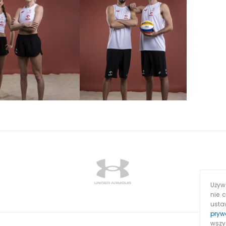
Używa
nie 
usta
pryw
wszy