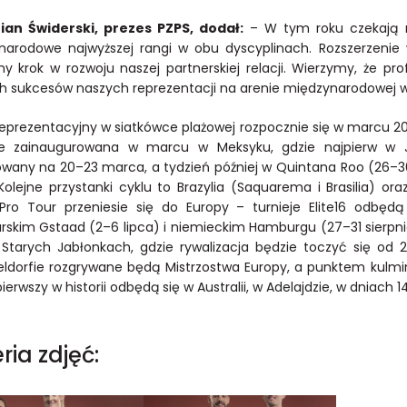
ian Świderski, prezes PZPS, dodał:
– W tym roku czekają na
narodowe najwyższej rangi w obu dyscyplinach. Rozszerzenie
ny krok w rozwoju naszej partnerskiej relacji. Wierzymy, że pr
h sukcesów naszych reprezentacji na arenie międzynarodowej w 
eprezentacyjny w siatkówce plażowej rozpocznie się w marcu 20
ie zainaugurowana w marcu w Meksyku, gdzie najpierw w Ju
wany na 20–23 marca, a tydzień później w Quintana Roo (26–30 
. Kolejne przystanki cyklu to Brazylia (Saquarema i Brasilia) 
Pro Tour przeniesie się do Europy – turnieje Elite16 odbędą
rskim Gstaad (2–6 lipca) i niemieckim Hamburgu (27–31 sierpnia
Starych Jabłonkach, gdzie rywalizacja będzie toczyć się od 
ldorfie rozgrywane będą Mistrzostwa Europy, a punktem kulmi
pierwszy w historii odbędą się w Australii, w Adelajdzie, w dniach 
ria zdjęć: