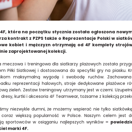
4F, która na początku stycznia została ogłoszona nowym
rza kontrakt z PZPS także o Reprezentacje Polski w siat
we kobiet i mężczyzn otrzymają od 4F komplety strojó
lnie zaprojektowanej kolekcji.
a meczowa i treningowa dla siatkarzy plażowych została przyg
em Piłki Siatkowej i dostosowana do specyfiki gry na piasku. 
ikom maksymalną wygodę i swobodę ruchów. Zachowana zo
adku reprezentacji halowych, stroje dedykowane plażówce ró
kową zieleń. Zestaw treningowy utrzymany jest w czerni. Uzu
. dresy, kurtki i akcesoria 4F Teamwear, tożsame z kolekcją pr
śmy niezwykle dumni, że możemy wspierać nie tylko siatkówkę 
e coraz większą popularność w Polsce. Naszym celem jest dos
ają sportowców w osiąganiu najlepszych wyników
– powiedzia
iel marki 4F.