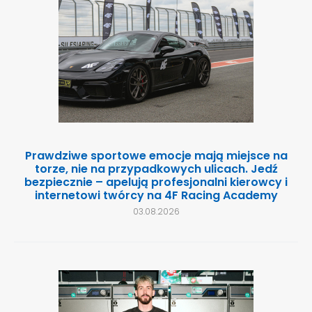
Prawdziwe sportowe emocje mają miejsce na
torze, nie na przypadkowych ulicach. Jedź
bezpiecznie – apelują profesjonalni kierowcy i
internetowi twórcy na 4F Racing Academy
03.08.2026