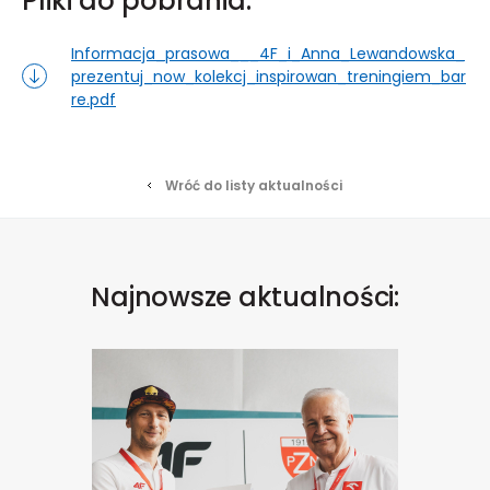
Pliki do pobrania:
Informacja_prasowa___4F_i_Anna_Lewandowska_
prezentuj_now_kolekcj_inspirowan_treningiem_bar
re.pdf
Wróć do listy aktualności
Najnowsze aktualności: