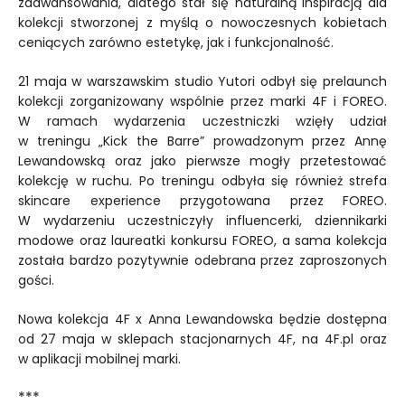
zaawansowania, dlatego stał się naturalną inspiracją dla
kolekcji stworzonej z myślą o nowoczesnych kobietach
ceniących zarówno estetykę, jak i funkcjonalność.
21 maja w warszawskim studio Yutori odbył się prelaunch
kolekcji zorganizowany wspólnie przez marki 4F i FOREO.
W ramach wydarzenia uczestniczki wzięły udział
w treningu „Kick the Barre” prowadzonym przez Annę
Lewandowską oraz jako pierwsze mogły przetestować
kolekcję w ruchu. Po treningu odbyła się również strefa
skincare experience przygotowana przez FOREO.
W wydarzeniu uczestniczyły influencerki, dziennikarki
modowe oraz laureatki konkursu FOREO, a sama kolekcja
została bardzo pozytywnie odebrana przez zaproszonych
gości.
Nowa kolekcja 4F x Anna Lewandowska będzie dostępna
od 27 maja w sklepach stacjonarnych 4F, na 4F.pl oraz
w aplikacji mobilnej marki.
***