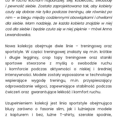
co w ruchu kocham najbardziej: siłę, kobiecość, swobodę
i pewność siebie. Została zaprojektowana tak, aby kobiety
czuły się dobrze nie tylko podczas treningu, ale również po
nim – w biegu między codziennymi obowiązkami i chwilami
dla siebie. Mam nadzieję, że każda kobieta znajdzie w niej
coś dla siebie i będzie czuła się w niej pięknie –
mówi Anna
Lewandowska.
Nowa kolekcja obejmuje dwie linie – treningową oraz
sportstyle. W części treningowej znalazły się m.in. krótkie
i długie legginsy, crop topy treningowe oraz staniki
sportowe stworzone z myślą o swobodzie ruchu
i komforcie podczas aktywności o niskiej i średniej
intensywności. Modele zostały wyposażone w technologie
wspierające wygodę treningu, m.in. przyspieszający
odprowadzanie wilgoci, zapewniające stabilność podczas
ćwiczeń oraz gwarantujące lekkość i komfort ruchu.
Uzupełnieniem kolekcji jest linia sportstyle obejmująca
bluzy zarówno o fasonie slim, jak i luźniejsze modele
z kapturem i bez, luźne T-shirty, szerokie spodnie,