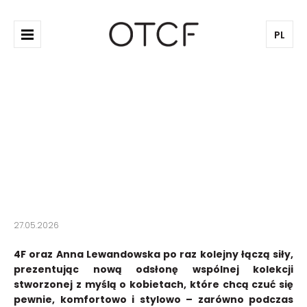
PL
4F I ANNA LEWANDOWSKA
PREZENTUJĄ NOWĄ
KOLEKCJĘ INSPIROWANĄ
TRENINGIEM BARRE
27.05.2026
4F oraz Anna Lewandowska po raz kolejny łączą siły,
prezentując nową odsłonę wspólnej kolekcji
stworzonej z myślą o kobietach, które chcą czuć się
pewnie, komfortowo i stylowo – zarówno podczas